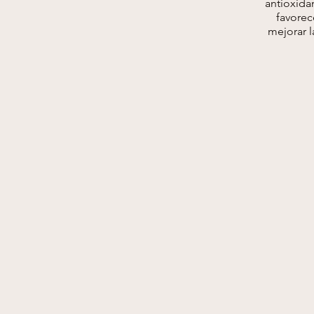
antioxidan
favorec
mejorar l