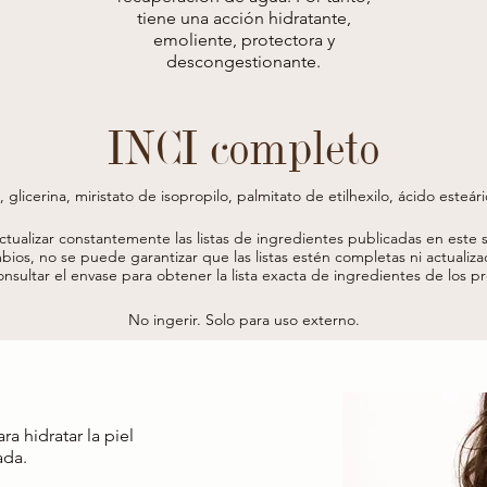
tiene una acción hidratante,
emoliente, protectora y
descongestionante.
INCI completo
, glicerina, miristato de isopropilo, palmitato de etilhexilo, ácido esteár
, aceite de persea gratissima (aguacate), jugo de hoja de aloe barbadensi
ia sinensis*, extracto de fruta de rosa canina*, aceite de semilla de hel
actualizar constantemente las listas de ingredientes publicadas en este si
cinalis (romero), extracto de haematococcus pluvialis, fenoxietanol, este
bios, no se puede garantizar que las listas estén completas ni actualiza
arbómero, deshidroacetato de sodio, etilhexilglicerina, raphanus extract
onsultar el envase para obtener la lista exacta de ingredientes de los 
co, benzoato de bencilo, sorbato de potasio, benzoato de sodio, hidróxid
nalool, limoneno, eugenol, cinamal, hidroxicitronelal, tocoferol, perfume (f
* procedente de agricultura ecológica
No ingerir. Solo para uso externo.
a hidratar la piel
ada.