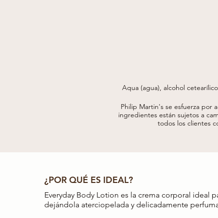
Aqua (agua), alcohol cetearílico
caprilato/caprato de caprililo
moschata, extracto de hoja de camel
Philip Martin's se esfuerza por 
de hoja de rosmarinus offi
ingredientes están sujetos a cam
ciclopentaiutoxano, dimeticona, c
todos los clientes c
dimeticonol, sílice, ácido cítri
hierro), li
¿POR QUÉ ES IDEAL?
Everyday Body Lotion es la crema corporal ideal par
dejándola aterciopelada y delicadamente perfum