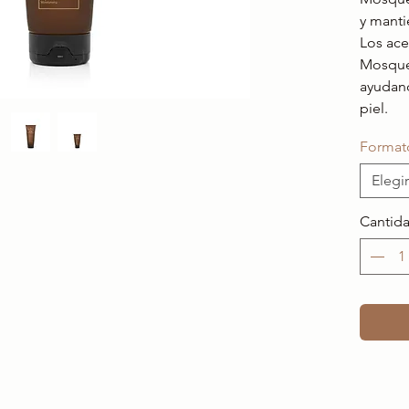
y manti
Los ace
Mosque
ayudand
piel.
Format
Elegir
Cantid