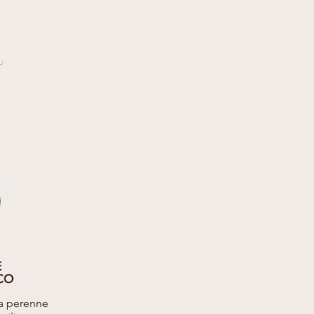
a
E
CO
ta perenne