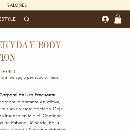
SALONES
ESTYLE
ERYDAY BODY
ION
Precio
Precio
 
30,45 €
de
no in omaggio per acquisti minimi
oferta
Corporal de Uso Frecuente
orporal hidratante y nutritiva,
ura suave y aterciopelada. Deja
a intenso en la piel. Contiene
os de Rábano, Té Verde, Rosa
ta y Jugo de Aloe que hidratan