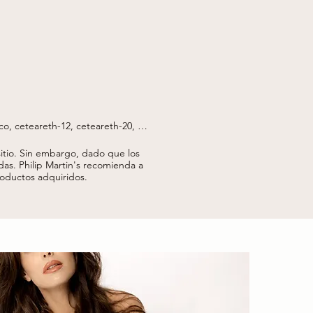
ico, ceteareth-12, ceteareth-20, 
s*, aceite de semilla de rosa 
ianthus annuus (girasol), extracto 
tio.
Sin embargo, dado que los
aroil glutamato de sodio, 
das.
Philip Martin's recomienda a
o de semilla de sativus (rábano), 
productos adquiridos.
o de sodio, ci 77491 (óxidos de 
ragancia). 
