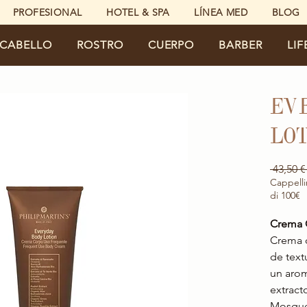
PROFESIONAL
HOTEL & SPA
LÍNEA MED
BLOG
CABELLO
ROSTRO
CUERPO
BARBER
LIF
EV
LOT
 43,50 €
Cappelli
di 100€
Crema 
Crema c
de text
un arom
extract
Mosque