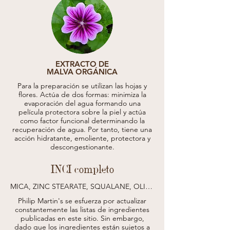
EXTRACTO DE
MALVA ORGÁNICA
Para la preparación se utilizan las hojas y
flores. Actúa de dos formas: minimiza la
evaporación del agua formando una
película protectora sobre la piel y actúa
como factor funcional determinando la
recuperación de agua. Por tanto, tiene una
acción hidratante, emoliente, protectora y
descongestionante.
INCI completo
MICA, ZINC STEARATE, SQUALANE, OLIVE 
OIL DECYL ESTERS, OCTYLDODECANOL, 
Philip Martin's se esfuerza por actualizar
PARFUM (FRAGRANCE), GLYCERYL 
constantemente las listas de ingredientes
CAPRYLATE, PENTYLENE GLYCOL, 
publicadas en este sitio.
Sin embargo,
SQUALENE, LAUROYL LYSINE, 
dado que los ingredientes están sujetos a
TOCOPHEROL, ZEOLITE, MAGNOLIA 