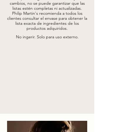
OFFICINALIS BARK EXTRACT (MAGNOLIA 
cambios, no se puede garantizar que las
OFFICINALIS BARK EXTRACT), CI 77492 
listas estén completas ni actualizadas.
(IRON OXIDES), CITRUS AURANTIUM 
Philip Martin's recomienda a todos los
DULCIS PEEL POWDER (CITRUS 
clientes consultar el envase para obtener la
AURANTIUM DULCIS (ORANGE) PEEL 
lista exacta de ingredientes de los
POWDER).
productos adquiridos.
No ingerir. Solo para uso externo.