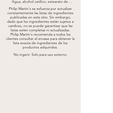
Agua, alcohol cetílico, estearato de 
etilhexilo, olivato/succinato de poligliceril-3 
Philip Martin's se esfuerza por actualizar
cetil éter, propanodiol, estearato de 
constantemente las listas de ingredientes
glicerilo, glicerina, aceite de Prunus 
publicadas en este sitio.
Sin embargo,
amygdalus dulcis, maltodextrina, euphorbia 
dado que los ingredientes están sujetos a
cerifera cera, aceite de semilla de vitis 
vinifera, mica, triglicérido caprílico/cáprico, 
cambios, no se puede garantizar que las
aceite de soja con glicina. *, aceite de 
listas estén completas ni actualizadas.
sésamum indicum, extracto de cásrostro de 
Philip Martin's recomienda a todos los
Citrus aurantium dulcis, escina, extracto de 
clientes consultar el envase para obtener la
centella asiática, aceite de semilla de 
lista exacta de ingredientes de los
argania spinosa, bromelina, papaína, acetil 
productos adquiridos.
ciclohexapéptido-34, extracto de fruta de 
coccoloba uvifera, hialuronidasa, lipasa, 
No ingerir. Solo para uso externo.
extracto de hoja de ginkgo biloba, ácido 
láctico/glicólico copolímero ácido, alcohol 
bencílico, perfume, goma xantana, lecitina, 
diacetato de glutamato tetrasódico, 
etilhexilglicerina, lauroil lisina, tocoferol, 
palmitato de ascorbilo, ácido cítrico, 
benzoato de sodio, sorbato de potasio, 
fenoxietanol, alcohol polivinílico, 
caprililglicol.

* procedente de agricultura ecológica