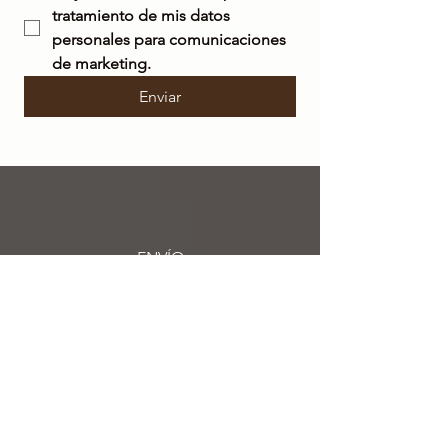
tratamiento de mis datos 
personales para comunicaciones 
de marketing.
Enviar
ENVÍO
GRATIS
en Italia para pedidos superiores a 50 €
ENVÍO
EN 48/72 HORAS
Los pedidos realizados
se enviarán en un