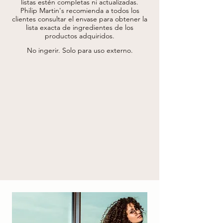
barbadensis en polvo, extracto de 
listas estén completas ni actualizadas.
rosmarinus officinalis (extracto de 
Philip Martin's recomienda a todos los
rosmarinus officinalis (romero)), aceite de 
clientes consultar el envase para obtener la
semilla de linum verticissimum (aceite de 
lista exacta de ingredientes de los
semilla de linum verticissimum (linaza)), 
productos adquiridos.
poliquaternium-37, aceite de glicina soja 
(aceite de glicina soja (soja)), perfume 
No ingerir. Solo para uso externo.
(fragancia), cloruro de cetrimonio, ácido 
cítrico, benzoato de sodio, fenoxietanol.

* procedente de agricultura ecológica