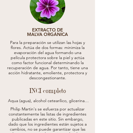
EXTRACTO DE
MALVA ORGÁNICA
Para la preparación se utilizan las hojas y
flores. Actúa de dos formas: minimiza la
evaporación del agua formando una
película protectora sobre la piel y actúa
como factor funcional determinando la
recuperación de agua. Por tanto, tiene una
acción hidratante, emoliente, protectora y
descongestionante.
INCI completo
Aqua (agua), alcohol cetearílico, glicerina, 
alcohol laurílico, aceite de semilla de 
Philip Martin's se esfuerza por actualizar
sesamum indicum (aceite de semilla de 
constantemente las listas de ingredientes
sésamo indicum (sésamo), alcohol miristílico, 
publicadas en este sitio.
Sin embargo,
extracto de achillea millefolium*, extracto 
dado que los ingredientes están sujetos a
de equisetum arvense*, proteína de arroz 
cambios, no se puede garantizar que las
hidrolizada, jugo de hoja de aloe 