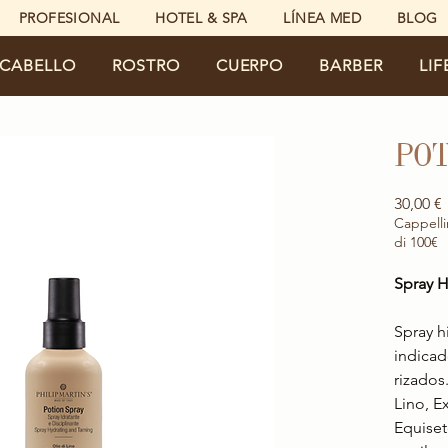
PROFESIONAL
HOTEL & SPA
LÍNEA MED
BLOG
CABELLO
ROSTRO
CUERPO
BARBER
LIF
PO
30,00 €
Cappelli
di 100€
Spray H
Spray h
indicad
rizados
Lino, E
Equiset