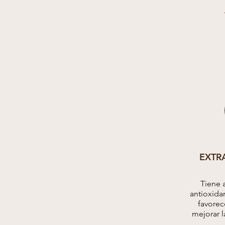
EXTR
Tiene a
antioxidan
favorec
mejorar l