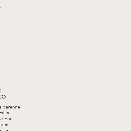
a
E
CO
ta perenne
milia
 tiene
ades
es y