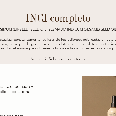
INCI completo
SSIMUM (LINSEED) SEED OIL, SESAMUM INDICUM (SESAME) SEED OI
, HYDROLYZED SOY PROTEIN, HYDROLYZED ADANSONIA DIGITATA 
OIL, ROSMARINUS OFFICINALIS (ROSEMARY) LEAF EXTRACT, EQUI
actualizar constantemente las listas de ingredientes publicadas en este si
 PEG/PPG-7/3 AMINOPROPYL DIMETHICONE, PHENOXYETHANOL, E
bios, no se puede garantizar que las listas estén completas ni actualiza
YLINDANOPYRAN, SODIUM ACETYL BENZOATE, POTASSIUM CEDRE
onsultar el envase para obtener la lista exacta de ingredientes de los 
ES, GERANYL ACETATE, TERPINEOL, LINALYL ACETATE, LEUCON
ID, PARFUM (FRAGRANCE). * DA AGRICOLTURA BIOLOGICA / FROM
No ingerir. Solo para uso externo.
ilita el peinado y
ello seco, aporta
o mojado para