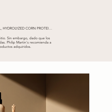
L, HYDROLYZED CORN PROTEIN, 
SEED EXTRACT, HELIANTHUS 
SETUM ARVENSE EXTRACT*, 
tio.
Sin embargo, dado que los
THYLHEXYLGLYCERIN, SODIUM 
das.
Philip Martin's recomienda a
NE, SORBATE, TETRAMETHYL 
productos adquiridos.
OSTOC/RADISH ROOT FERMENT 
 ORGANIC AGRICULTURE