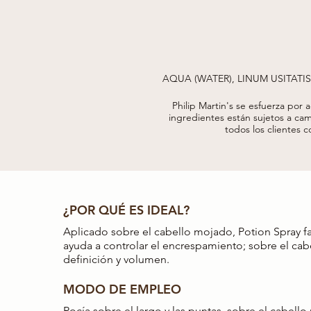
AQUA (WATER), LINUM USITATI
HYDROLYZED WHEAT PROTEIN
ANNUUS (SUNFLOWER) SEED 
Philip Martin's se esfuerza por 
POLYQUATERNIUM-37, METHOXY
ingredientes están sujetos a cam
DEHYDROACETATE, HEXAMETH
todos los clientes c
ACETYLOCTAHYDRONAPHTHALEN
FILTRATE, CITRIC AC
¿POR QUÉ ES IDEAL?
Aplicado sobre el cabello mojado, Potion Spray fac
ayuda a controlar el encrespamiento; sobre el cab
definición y volumen.
MODO DE EMPLEO
Rocía sobre el largo y las puntas, sobre el cabell