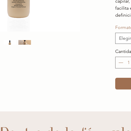
capilar
facilit
definic
Format
Elegir
Cantid