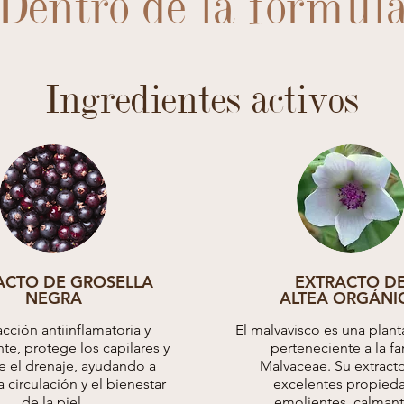
Dentro de la fórmul
Ingredientes activos
ACTO DE GROSELLA
EXTRACTO D
NEGRA
ALTEA ORGÁNI
cción antiinflamatoria y
El malvavisco es una plan
te, protege los capilares y
perteneciente a la fa
e el drenaje, ayudando a
Malvaceae. Su extracto
a circulación y el bienestar
excelentes propied
de la piel.
emolientes, calmant