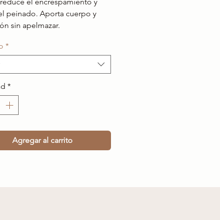
, reduce el encrespamiento y
a el peinado. Aporta cuerpo y
ión sin apelmazar.
o
*
ad
*
Agregar al carrito